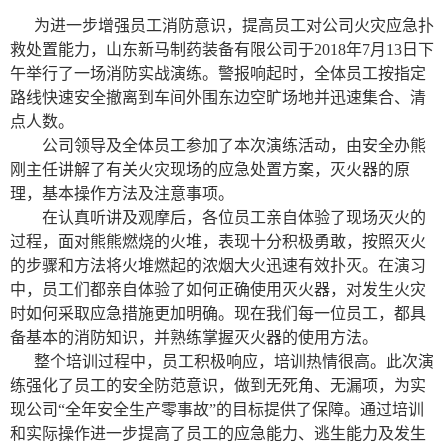
为进一步增强员工消防意识，提高员工对公司火灾应急扑
救处置能力，山东新马制药装备有限公司于
2018
年
7
月
13
日下
午举行了一场消防实战演练。警报响起时，全体员工按指定
路线快速安全撤离到车间外围东边空旷场地并迅速集合、清
点人数。
公司领导及全体员工参加了本次演练活动，由安全办熊
刚主任讲解了有关火灾现场的应急处置方案，灭火器的原
理，基本操作方法及注意事项。
在认真听讲及观摩后，各位员工亲自体验了现场灭火的
过程，面对熊熊燃烧的火堆，表现十分积极勇敢，按照灭火
的步骤和方法将火堆燃起的浓烟大火迅速有效扑灭。在演习
中，员工们都亲自体验了如何正确使用灭火器，对发生火灾
时如何采取应急措施更加明确。现在我们每一位员工，都具
备基本的消防知识，并熟练掌握灭火器的使用方法。
整个培训过程中，员工积极响应，培训热情很高。此次演
练强化了员工的安全防范意识，做到无死角、无漏项，为实
现公司“全年安全生产零事故”的目标提供了保障。通过培训
和实际操作进一步提高了员工的应急能力、逃生能力及发生