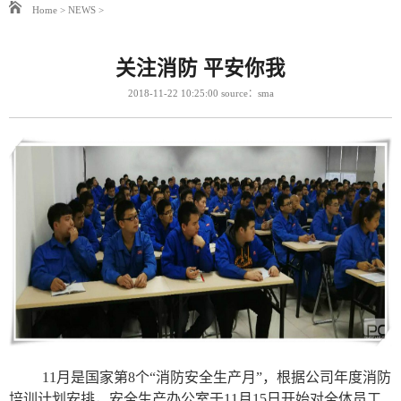
Home
>
NEWS
>
关注消防 平安你我
2018-11-22 10:25:00 source：sma
11月是国家第
8
个“消防安全生产月”，根据公司年度消防
培训计划安排，安全生产办公室于
11
月
15
日开始对全体员工