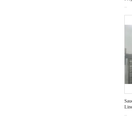
...
Sau
Line
...