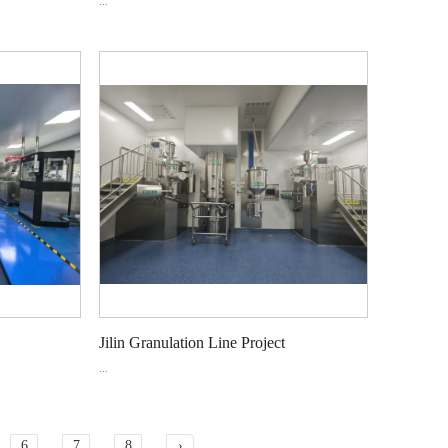
...
Jilin Granulation Line Project‌
...
6
7
8
›