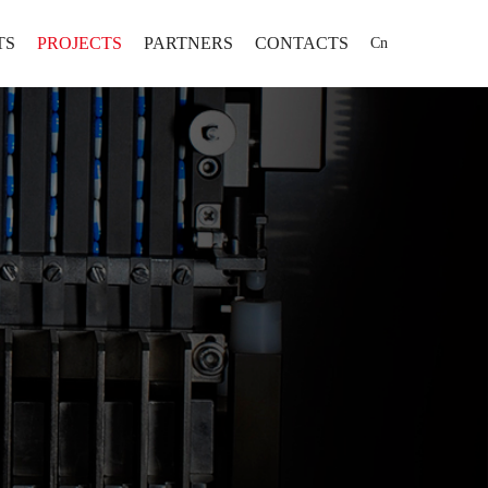
TS
PROJECTS
PARTNERS
CONTACTS
Cn
 Project Comprehensive Solution
PROJECTS
-oriented Project Comprehensive Solution
t Project Comprehensive Solution
 Manufacturing Solution
机将不断为制药行业提供高效率、
为全球用户提供固体制剂专业
ed Solution
、高可靠性、高性价比的固体制剂
有限公司坐落于山东省
化、信息化、智能化整体解决
为全球用户提供固体制剂专业化、自动
为用户打造智能化只要工厂提供更
发区，公司成立于1995
化、信息化、智能化整体解决方案。
位的全方位服务。
...