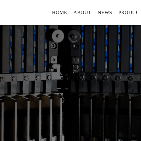
HOME
ABOUT
NEWS
PRODUC
Brief
NEWS
Laboratory
History
Production
Culture
Containmen
Honor
Continuous
新马药
SMA style
Coustomiz
高质量
山东新马制药装备
VIDEO
Auxiliaries
设备，
淄博市高新技术开
及时到
年，其前身为意大利