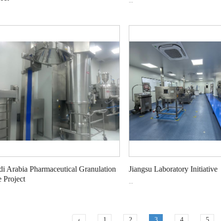
...
di Arabia Pharmaceutical Granulation
Jiangsu Laboratory Initiative‌
 Project‌
...
‹
1
2
3
4
5